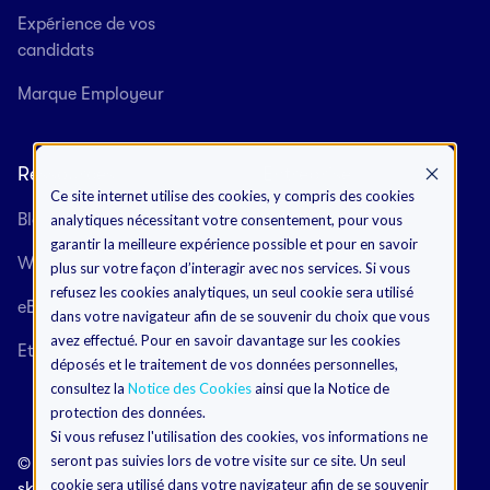
Expérience de vos
candidats
Marque Employeur
Ressources
Entreprise
Ce site internet utilise des cookies, y compris des cookies
Blog
Clients
analytiques nécessitant votre consentement, pour vous
garantir la meilleure expérience possible et pour en savoir
Webinaires
Partenaires
plus sur votre façon d’interagir avec nos services. Si vous
refusez les cookies analytiques, un seul cookie sera utilisé
eBooks
A propos de nous
dans votre navigateur afin de se souvenir du choix que vous
avez effectué. Pour en savoir davantage sur les cookies
Etudes de cas
Carrières
déposés et le traitement de vos données personnelles,
consultez la
Notice des Cookies
ainsi que la Notice de
protection des données.
Si vous refusez l'utilisation des cookies, vos informations ne
seront pas suivies lors de votre visite sur ce site. Un seul
©
Modalités et Conditions
cookie sera utilisé dans votre navigateur afin de se souvenir
skeeled
Notice de Protection des Données