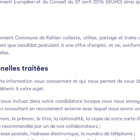
ement Européen et du Conseil du 27 avril 2016 (RGPD) ainsi qu
omment Commune de Kehlen collecte, utilise, partage et traite
tant que candidat postulant à une offre d'emploi, et ce, confor
lles.
elles traitées
ute information vous concernant et qui nous permet de vous ide
étenir à votre sujet.
 vous incluez dans votre candidature lorsque vous nous envo
un consultant en recrutement externe avec lequel nous avons une
nom, le prénom, le titre, la nationalité, la copie de votre carte 
été recommandée par un de nos collaborateurs ;
esse postale, l’adresse électronique, le numéro de téléphone ;