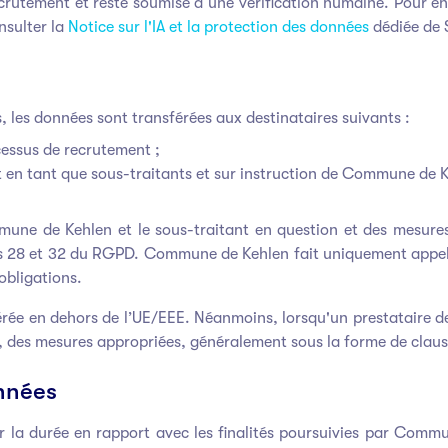
rutement et reste soumise à une vérification humaine. Pour en sa
nsulter la
Notice sur l'IA et la protection des données
dédiée de 
, les données sont transférées aux destinataires suivants :
cessus de recrutement ;
nt en tant que sous-traitants et sur instruction de Commune de 
mune de Kehlen et le sous-traitant en question et des mesures
s 28 et 32 du RGPD. Commune de Kehlen fait uniquement appel 
obligations.
rée en dehors de l’UE/EEE. Néanmoins, lorsqu'un prestataire de
es, des mesures appropriées, généralement sous la forme de claus
nnées
la durée en rapport avec les finalités poursuivies par Commune