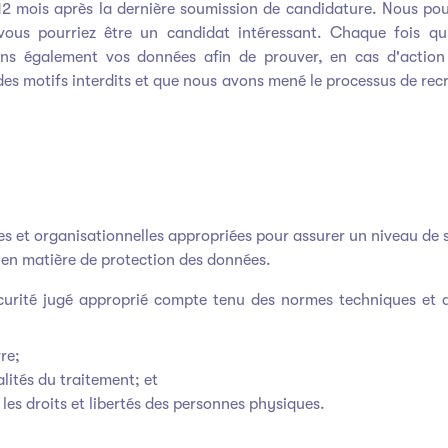
2 mois après la dernière soumission de candidature. Nous po
 vous pourriez être un candidat intéressant. Chaque fois q
vons également vos données afin de prouver, en cas d'actio
des motifs interdits et que nous avons mené le processus de rec
 et organisationnelles appropriées pour assurer un niveau de sé
 en matière de protection des données.
curité jugé approprié compte tenu des normes techniques et d
vre;
alités du traitement; et
r les droits et libertés des personnes physiques.